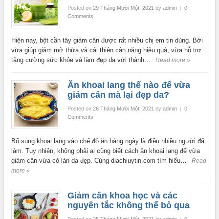
Posted on
29 Tháng Mười Một, 2021
by
admin
|
0
Comments
Hiện nay, bột cần tây giảm cân được rất nhiều chị em tin dùng. Bởi
vừa giúp giảm mỡ thừa và cải thiện cân nặng hiệu quả, vừa hỗ trợ
tăng cường sức khỏe và làm đẹp da với thành…
Read more »
Ăn khoai lang thế nào để vừa
giảm cân mà lại đẹp da?
Posted on
26 Tháng Mười Một, 2021
by
admin
|
0
Comments
Bổ sung khoai lang vào chế độ ăn hàng ngày là điều nhiều người đã
làm. Tuy nhiên, không phải ai cũng biết cách ăn khoai lang để vừa
giảm cân vừa có làn da đẹp. Cùng diachiuytin.com tìm hiểu…
Read
more »
Giảm cân khoa học và các
nguyên tắc không thể bỏ qua
Posted on
25 Tháng Mười Một, 2021
by
admin
|
0