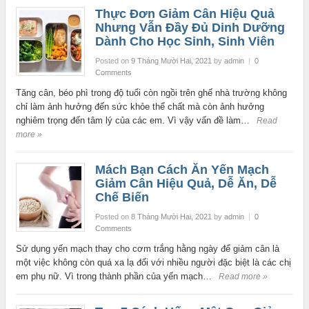
Thực Đơn Giảm Cân Hiệu Quả
Nhưng Vẫn Đầy Đủ Dinh Dưỡng
Dành Cho Học Sinh, Sinh Viên
Posted on
9 Tháng Mười Hai, 2021
by
admin
|
0
Comments
Tăng cân, béo phì trong độ tuổi còn ngồi trên ghế nhà trường không
chỉ làm ảnh hưởng đến sức khỏe thể chất mà còn ảnh hưởng
nghiêm trọng đến tâm lý của các em. Vì vậy vấn đề làm…
Read
more »
Mách Bạn Cách Ăn Yến Mạch
Giảm Cân Hiệu Quả, Dễ Ăn, Dễ
Chế Biến
Posted on
8 Tháng Mười Hai, 2021
by
admin
|
0
Comments
Sử dụng yến mạch thay cho cơm trắng hằng ngày để giảm cân là
một việc không còn quá xa lạ đối với nhiều người đặc biệt là các chị
em phụ nữ. Vì trong thành phần của yến mạch…
Read more »