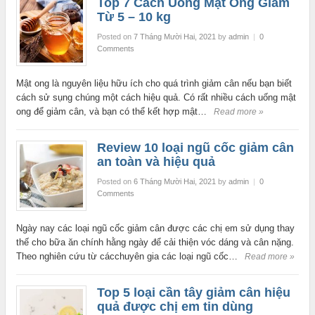
Top 7 Cách Uống Mật Ong Giảm
Từ 5 – 10 kg
Posted on
7 Tháng Mười Hai, 2021
by
admin
|
0
Comments
Mật ong là nguyên liệu hữu ích cho quá trình giảm cân nếu bạn biết
cách sử sụng chúng một cách hiệu quả. Có rất nhiều cách uống mật
ong để giảm cân, và bạn có thể kết hợp mật…
Read more »
Review 10 loại ngũ cốc giảm cân
an toàn và hiệu quả
Posted on
6 Tháng Mười Hai, 2021
by
admin
|
0
Comments
Ngày nay các loại ngũ cốc giảm cân được các chị em sử dụng thay
thế cho bữa ăn chính hằng ngày để cải thiện vóc dáng và cân nặng.
Theo nghiên cứu từ cácchuyên gia các loại ngũ cốc…
Read more »
Top 5 loại cần tây giảm cân hiệu
quả được chị em tin dùng