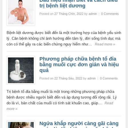
trị bệnh liệt dương
Posted on
27 Tháng Chín, 2022
by
admin
|
0 Comments
Bệnh liệt dương được biết đến là một trường hợp của bệnh yếu sinh
lý. Căn bệnh không chỉ ảnh hưởng đến tâm lý, đời sống tình dục mà
còn có thể gây ra các biến chứng nguy hiểm như…
Read more »
Phương pháp chữa bệnh tổ đỉa
bằng muối cực đơn giản và hiệu
quả
Posted on
22 Tháng Sáu, 2022
by
admin
|
0 Comments
Trị bệnh tổ đỉa bằng muối là một trong những phương pháp chữa
bệnh được nhiều người biết đến và áp dụng tương đối rộng rãi. Lý
do là vì, bản chất của muối có tính sát khuẩn cao, giúp…
Read
more »
Ngứa khắp người càng gãi càng