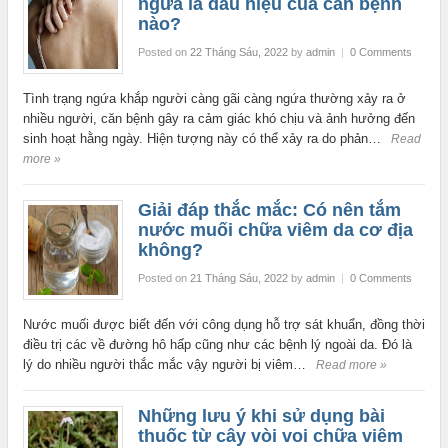
ngứa là dấu hiệu của căn bệnh
nào?
Posted on
22 Tháng Sáu, 2022
by
admin
|
0 Comments
Tình trạng ngứa khắp người càng gãi càng ngứa thường xảy ra ở
nhiều người, căn bệnh gây ra cảm giác khó chịu và ảnh hưởng đến
sinh hoạt hằng ngày. Hiện tượng này có thể xảy ra do phản…
Read
more »
Giải đáp thắc mắc: Có nên tắm
nước muối chữa viêm da cơ địa
không?
Posted on
21 Tháng Sáu, 2022
by
admin
|
0 Comments
Nước muối được biết đến với công dụng hỗ trợ sát khuẩn, đồng thời
điều trị các về đường hô hấp cũng như các bệnh lý ngoài da. Đó là
lý do nhiều người thắc mắc vậy người bị viêm…
Read more »
Những lưu ý khi sử dụng bài
thuốc từ cây vòi voi chữa viêm