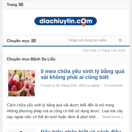
Trang
Chuyên mục
Chủ Nhật, 9 Tháng Tám 2026
Chuyên mục:Bệnh Da Liễu
5 mẹo chữa yếu sinh lý bằng quả
vải không phải ai cũng biết
Posted on
29 Tháng Chín, 2022
by
admin
|
0 Comments
Cách chữa yếu sinh lý bằng quả vải được biết đến là mộ trong
những phương pháp mà ai cũng có thể sử dụng được. Loại trái cây
này ngoài việc có thể ăn tươi hoặc đem đi phơi khô…
Read more »
Dấu hiệu nhận biết và cách điều