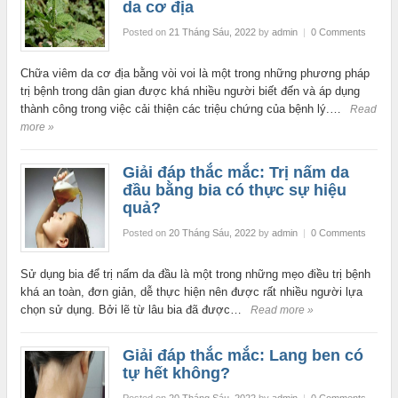
da cơ địa
Posted on
21 Tháng Sáu, 2022
by
admin
|
0 Comments
Chữa viêm da cơ địa bằng vòi voi là một trong những phương pháp
trị bệnh trong dân gian được khá nhiều người biết đến và áp dụng
thành công trong việc cải thiện các triệu chứng của bệnh lý.…
Read
more »
Giải đáp thắc mắc: Trị nấm da
đầu bằng bia có thực sự hiệu
quả?
Posted on
20 Tháng Sáu, 2022
by
admin
|
0 Comments
Sử dụng bia để trị nấm da đầu là một trong những mẹo điều trị bệnh
khá an toàn, đơn giản, dễ thực hiện nên được rất nhiều người lựa
chọn sử dụng. Bởi lẽ từ lâu bia đã được…
Read more »
Giải đáp thắc mắc: Lang ben có
tự hết không?
Posted on
20 Tháng Sáu, 2022
by
admin
|
0 Comments