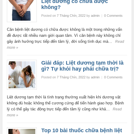
Liệt dương có chữa được
không?
Posted on
7 Tháng Chín, 2022
by
admin
|
0 Comments
Căn bệnh liệt dương có chữa được không là một trong những vấn
đề được rất nhiều nam giới quan tâm. Vì căn bệnh này không chỉ
gây ảnh hưởng trực tiếp đến tâm lý, đời sống tình dục mà…
Read
more »
Giải đáp: Liệt dương tạm thời là
gì? Tự khỏi hay phải chữa trị?
Posted on
7 Tháng Chín, 2022
by
admin
|
0 Comments
Liệt dương tạm thời là tình trạng thường xuất hiện khi dương vật
không đủ hoặc không thể cương cứng để tiến hành giao hợp. Bệnh
lý có thể gây tác động trực tiếp đến tâm lý cũng như khả…
Read
more »
Top 10 bài thuốc chữa bệnh liệt