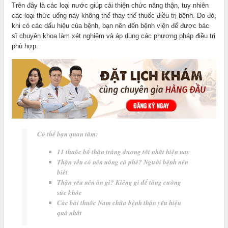
Trên đây là các loại nước giúp cải thiện chức năng thận, tuy nhiên
các loại thức uống này không thể thay thế thuốc điều trị bệnh. Do đó,
khi có các dấu hiệu của bệnh, bạn nên đến bệnh viện để được bác
sĩ chuyên khoa làm xét nghiệm và áp dụng các phương pháp điều trị
phù hợp.
Có thể bạn quan tâm:
11 thuốc bổ thận tráng dương tốt nhất hiện nay
Thận yếu có nên uống cà phê? Người bệnh nên
biết
Thận yếu nên ăn gì? Kiêng gì để tăng cường
sức khỏe
Các bài thuốc Nam chữa bệnh thận yếu hiệu
quả nhất