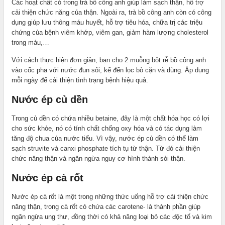
Các hoạt chất có trong trà bồ công anh giúp làm sạch thận, hỗ trợ
cải thiện chức năng của thận. Ngoài ra, trà bồ công anh còn có công
dụng giúp lưu thông máu huyết, hỗ trợ tiêu hóa, chữa trị các triệu
chứng của bệnh viêm khớp, viêm gan, giảm hàm lượng cholesterol
trong máu,…
Với cách thực hiện đơn giản, bạn cho 2 muỗng bột rễ bồ công anh
vào cốc pha với nước đun sôi, kế đến lọc bỏ cặn và dùng. Áp dụng
mỗi ngày để cải thiện tình trạng bệnh hiệu quả.
Nước ép củ dền
Trong củ dền có chứa nhiều betaine, đây là một chất hóa học có lợi
cho sức khỏe, nó có tính chất chống oxy hóa và có tác dụng làm
tăng độ chua của nước tiểu. Vì vậy, nước ép củ dền có thể làm
sạch struvite và canxi phosphate tích tụ từ thận. Từ đó cải thiện
chức năng thận và ngăn ngừa nguy cơ hình thành sỏi thận.
Nước ép cà rốt
Nước ép cà rốt là một trong những thức uống hỗ trợ cải thiện chức
năng thận, trong cà rốt có chứa các carotene- là thành phần giúp
ngăn ngừa ung thư, đồng thời có khả năng loại bỏ các độc tố và kim