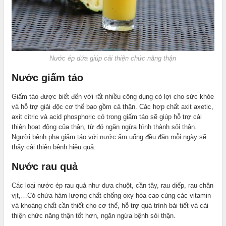
Nước ép dứa giúp cải thiện chức năng thận
Nước giấm táo
Giấm táo được biết đến với rất nhiều công dụng có lợi cho sức khỏe
và hỗ trợ giải độc cơ thể bao gồm cả thận. Các hợp chất axit axetic,
axit citric và acid phosphoric có trong giấm táo sẽ giúp hỗ trợ cải
thiện hoạt động của thận, từ đó ngăn ngừa hình thành sỏi thận.
Người bệnh pha giấm táo với nước ấm uống đều đặn mỗi ngày sẽ
thấy cải thiện bệnh hiệu quả.
Nước rau quả
Các loại nước ép rau quả như dưa chuột, cần tây, rau diếp, rau chân
vịt,…Có chứa hàm lượng chất chống oxy hóa cao cùng các vitamin
và khoáng chất cần thiết cho cơ thể, hỗ trợ quá trình bài tiết và cải
thiện chức năng thận tốt hơn, ngăn ngừa bệnh sỏi thận.