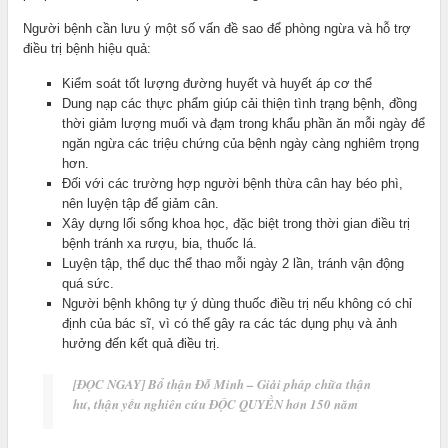
Người bệnh cần lưu ý một số vấn đề sao để phòng ngừa và hỗ trợ
điều trị bệnh hiệu quả:
Kiểm soát tốt lượng đường huyết và huyết áp cơ thể
Dung nạp các thực phẩm giúp cải thiện tình trạng bệnh, đồng
thời giảm lượng muối và đạm trong khẩu phần ăn mỗi ngày để
ngăn ngừa các triệu chứng của bệnh ngày càng nghiêm trọng
hơn.
Đối với các trường hợp người bệnh thừa cân hay béo phì,
nên luyện tập để giảm cân.
Xây dựng lối sống khoa học, đặc biệt trong thời gian điều trị
bệnh tránh xa rượu, bia, thuốc lá.
Luyện tập, thể dục thể thao mỗi ngày 2 lần, tránh vận động
quá sức.
Người bệnh không tự ý dùng thuốc điều trị nếu không có chỉ
định của bác sĩ, vì có thể gây ra các tác dụng phụ và ảnh
hưởng đến kết quả điều trị.
[ĐỌC NGAY] Bổ thận Đỗ Minh – Giải pháp chữa thận
hư, thận yếu nghiên cứu ĐỘC QUYỀN hơn 150 năm