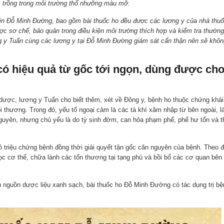
m trồng trong môi trường thổ nhưỡng màu mỡ.
yền Đỗ Minh Đường, bao gồm bài thuốc ho đều được các lương y của nhà thu
ợc sơ chế, bảo quản trong điều kiện môi trường thích hợp và kiểm tra thường
 y Tuấn cùng các lương y tại Đỗ Minh Đường giám sát cẩn thận nên sẽ khôn
có hiệu quả từ gốc tới ngọn, dùng được ch
ợc, lương y Tuấn cho biết thêm, xét về Đông y, bệnh ho thuộc chứng khái
ội thương. Trong đó, yếu tố ngoại cảm là các tà khí xâm nhập từ bên ngoài, 
nguyên, nhưng chủ yếu là do tỳ sinh đờm, can hỏa phạm phế, phế hư tổn và t
 bỏ triệu chứng bệnh đồng thời giải quyết tận gốc căn nguyên của bệnh. Theo đ
lọc cơ thể, chữa lành các tổn thương tại tạng phủ và bồi bổ các cơ quan bên
u nguồn dược liệu xanh sạch, bài thuốc ho Đỗ Minh Đường có tác dụng trị bệ