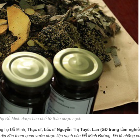
 họ Đỗ Minh được bào chế từ thảo dược sạch
òng họ Đỗ Minh,
Thạc sĩ, bác sĩ Nguyễn Thị Tuyết Lan (GĐ trung tâm nghi
ó dịp đến tham quan vườn dược liệu sạch của Đỗ Minh Đường. Đó là những v