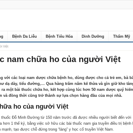
ng
Bệnh Da Liễu
Bệnh Tiêu Hóa
Dinh Dưỡng
Thẩm Mỹ
i Việt
ốc nam chữa ho của người Việt
ếng với các loại nam dược chữa bệnh ho, dùng được cho cả trẻ em, bà b
như dạ dày, tiểu đường,… Qua hàng trăm năm kế thừa và gìn giữ kho tàn
 ra một bài thuốc chữa ho, kết hợp cùng lúc hơn 50 nam dược quý hiế
ơn và đồng thời cũng trở thành sự lựa chọn hàng đầu của mọi nhà.
hữa ho của người Việt
à thuốc Đỗ Minh Đường từ 150 năm trước đã được nhiều người biết đến với
hơn 1 thế kỷ, bằng việc sở hữu các bài thuốc nam gia truyền điều trị bệnh 
n mạnh, tạo được chỗ đứng trong “làng” y học cổ truyền Việt Nam.