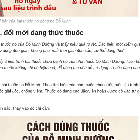
 bật của bài thuốc ho dòng họ Đỗ Minh
ổ, đổi mới dạng thức thuốc
i thuốc ho của Đỗ Minh Đường và thấy hiệu quả rõ rệt. Đặc biệt, một điểm qu
sử dụng đơn giản, không phải mất thời gian đun sắc, cứ thế dùng thôi”.
lấy 2 liệu trình bài thuốc chữa bệnh ho của nhà thuốc Đỗ Minh Đường. Hiện bố
i bảo thuốc không chỉ có hiệu quả, dễ uống mà còn dễ sử dụng. Thuốc dạng cao
bài thuốc ho Đỗ Minh. Theo tìm hiểu của nhà thuốc chúng tôi, mỗi liệu trình 
ốc giải độc, chống viêm. Thuốc có dạng cao đặc/viên hoàn được cô đặc từ g
n sắc, thay vào đó chỉ cần: