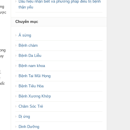
Dấu hiệu nhận biết và phương pháp điều trị bệnh
ong
thận yếu
được
Chuyên mục
Á sừng
Bệnh chàm
ong
Bệnh Da Liễu
uy
Bệnh nam khoa
,
Bệnh Tai Mũi Họng
a
uốc
Bệnh Tiêu Hóa
Bệnh Xương Khớp
Chăm Sóc Trẻ
Dị ứng
Dinh Dưỡng