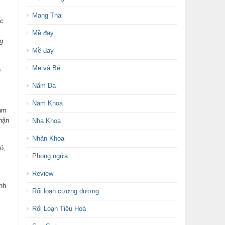
Mang Thai
ốc
Mề đay
g
Mề đay
o
Mẹ và Bé
Nấm Da
Nam Khoa
làm
hận
Nha Khoa
Nhãn Khoa
ó,
Phong ngứa
Review
nh
Rối loạn cương dương
Rối Loạn Tiêu Hoá