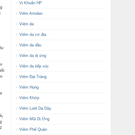
Vi Khuẩn HP
ng
c
Viêm Amidan
,
Viêm da
Viêm da cơ địa
Viêm da dầu
ệu
Viêm da dị ứng
òn
Viêm da tiếp xúc
uốc
ăm
Viêm Đại Tràng
Viêm Họng
a
Viêm Khớp
Viêm Loét Dạ Dày
i,
Viêm Mũi Dị Ứng
g
1
Viêm Phế Quản