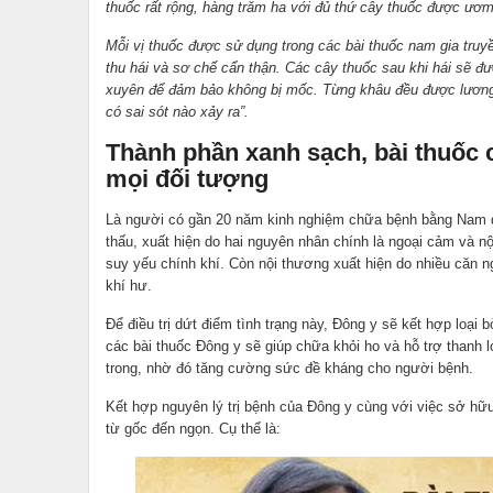
thuốc rất rộng, hàng trăm ha với đủ thứ cây thuốc được ươ
Mỗi vị thuốc được sử dụng trong các bài thuốc nam gia tru
thu hái và sơ chế cẩn thận. Các cây thuốc sau khi hái sẽ đư
xuyên để đảm bảo không bị mốc. Từng khâu đều được lương
có sai sót nào xảy ra”.
Thành phần xanh sạch, bài thuốc 
mọi đối tượng
Là người có gần 20 năm kinh nghiệm chữa bệnh bằng Nam dư
thấu, xuất hiện do hai nguyên nhân chính là ngoại cảm và n
suy yếu chính khí. Còn nội thương xuất hiện do nhiều căn 
khí hư.
Để điều trị dứt điểm tình trạng này, Đông y sẽ kết hợp loại
các bài thuốc Đông y sẽ giúp chữa khỏi ho và hỗ trợ thanh 
trong, nhờ đó tăng cường sức đề kháng cho người bệnh.
Kết hợp nguyên lý trị bệnh của Đông y cùng với việc sở hữ
từ gốc đến ngọn. Cụ thể là: