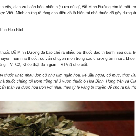
tin cậy, dịch vụ hoàn hảo, nhãn hiệu ưa dùng”, Đỗ Minh Đường còn là một tr
ợc Việt. Minh chứng rõ ràng cho điều đó là hiện tại nhà thuốc đã gây dựng 
Tỉnh Hoà Bình
ốc Đỗ Minh Đường đã bào chế ra nhiều bài thuốc đặc trị bệnh hiệu quả, tr
chuyên môn nhà thuốc, cố vấn chuyên môn trong các chương trình sức khỏe 
ng – VTC2, Khỏe thật đơn giản – VTV2) cho biết:
vị thuốc khác nhau đơn cử như kim ngân hoa, ké đầu ngựa, cỏ mực, thục đại
hà thuốc chúng tôi ươm trồng tại 3 vườn thuốc ở Hòa Bình, Hưng Yên và Gi
cẩn thận và được hòa trộn với nhau theo tỷ lệ vàng bí truyền để cho ra bài th