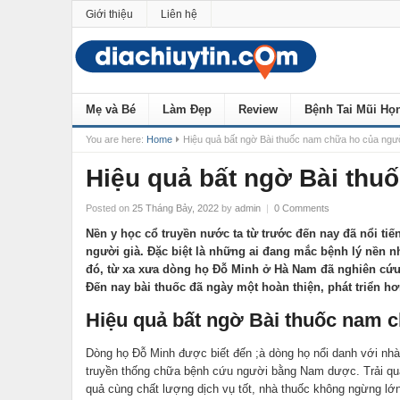
Giới thiệu
Liên hệ
Mẹ và Bé
Làm Đẹp
Review
Bệnh Tai Mũi Họ
You are here:
Home
Hiệu quả bất ngờ Bài thuốc nam chữa ho của ngườ
Hiệu quả bất ngờ Bài thu
Posted on
25 Tháng Bảy, 2022
by
admin
|
0 Comments
Nền y học cổ truyền nước ta từ trước đến nay đã nổi ti
người già. Đặc biệt là những ai đang mắc bệnh lý nền 
đó, từ xa xưa dòng họ Đỗ Minh ở Hà Nam đã nghiên cứu
Đến nay bài thuốc đã ngày một hoàn thiện, phát triển h
Hiệu quả bất ngờ Bài thuốc nam c
Dòng họ Đỗ Minh được biết đến ;à dòng họ nổi danh với nh
truyền thống chữa bệnh cứu người bằng Nam dược. Trải qua 
quả cùng chất lượng dịch vụ tốt, nhà thuốc không ngừng lớ