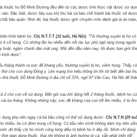
 bài thuốc ho Đỗ Minh Đường đều đến từ các dược tính thực vật được sử dụ
nào. Đặc biệt, dược liệu sau khi thu hái và bào chế thành bài thuốc sẽ đượ
chất bảo quản. Nhờ đó, bài thuốc được giới chuyên môn đánh giá là an toàn
 nhân khỏi bệnh ho.
Chị N.T.T.T (32 tuổi, Hà Nội)
:
“Tôi thường xuyên bị ho có
ó ở cổ họng. Có những lần ho nhiều đến nỗi tác lục phủ ngũ tạng trong người
Tây hoặc ngậm chanh đào mật ong. Mãi đến đầu năm nay, tôi được bạn giới thi
 khỏi được”.
hiếu tháng thành ra sức đề kháng yếu, thường xuyên bị ho, viêm họng. Thấy c
thử cho con dùng Đông y. Lên mạng tìm hiểu thông tin thì tôi biết đến bài th
 nhà thuốc Đỗ Minh Đường ở địa chỉ số 37A, ngõ 97 Văn Cao, Hà Nội để th
y cả 2 cho con về sử dụng. Đến giờ sau khi dùng hết 2 tháng thuốc, bệnh ho củ
g vài ba tháng. Không những vậy, sức đề kháng của con tốt lên nhiều, ít bị ốm
ác dụng phụ nên ngay cả bà bầu cũng có thể sử dụng được.
Chị N.T.N (29 tuổ
ho nhiều, ho có đờm trong cổ họng. Có bầu nên mình không dám tùy tiện uốn
ớc đó thấy chị họ mình cũng từng điều trị bệnh ho ở đây rồi. Mình chỉ dùng 
thời gian dùng thuốc, thai nhi không bị ảnh hưởng gì cả, vẫn phát triển tốt”.