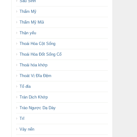
Sau Sinh
Thẩm Mỹ
Thẩm Mỹ Mũi
Thận yếu
Thoái Hóa Cột Sống
Thoái Hóa Đốt Sống Cổ
Thoái hóa khớp
Thoát Vị Đĩa Đệm
Tổ đỉa
Tràn Dịch Khớp
Trào Ngược Dạ Dày
Trĩ
Vảy nến