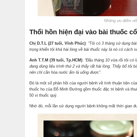
Những ưu điểm nổi
Thổi hồn hiện đại vào bài thuốc c
Chị D.T.L (27 tuổi, Vĩnh Phúc)
:
“Tôi có 3 tháng sử dụng bà
trọng khiến tôi khá hài lòng về bài thuốc này là nó có cách 
Anh T.T.M (39 tuổi, Tp.HCM)
:
“Đầu tháng 10 vừa rồi tôi có 
đang dùng liệu trình thứ 2 và thấy rất hài lòng. Thấy bố tô
nên chỉ cần hòa nước ấm là uống được”.
Đó là một số phản hồi của người bệnh về tính thuận tiện của 
thuốc ho của Đỗ Minh Đường gồm thuốc đặc trị bệnh và thu
50 vị thuốc quý.
Nhờ đó, mỗi lần sử dụng người bệnh không mất thời gian đu