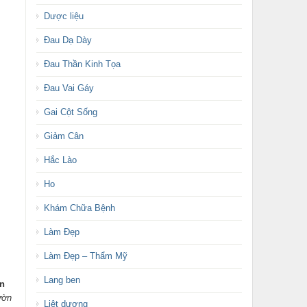
Dược liệu
Đau Dạ Dày
Đau Thần Kinh Tọa
Đau Vai Gáy
Gai Cột Sống
Giảm Cân
Hắc Lào
Ho
Khám Chữa Bệnh
Làm Đẹp
Làm Đẹp – Thẩm Mỹ
Lang ben
ên
ườn
Liệt dương