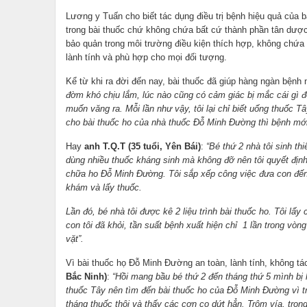
Lương y Tuấn cho biết tác dụng điều trị bệnh hiệu quả của
trong bài thuốc chứ không chứa bất cứ thành phần tân dược 
bảo quản trong môi trường điều kiện thích hợp, không chứa 
lành tính và phù hợp cho mọi đối tượng.
Kể từ khi ra đời đến nay, bài thuốc đã giúp hàng ngàn bệnh
đờm khó chịu lắm, lúc nào cũng có cảm giác bị mắc cái gì đ
muốn văng ra. Mỗi lần như vậy, tôi lại chỉ biết uống thuốc 
cho bài thuốc ho của nhà thuốc Đỗ Minh Đường thì bệnh mới
Hay
anh T.Q.T (35 tuổi, Yên Bái)
:
“Bé thứ 2 nhà tôi sinh t
dùng nhiều thuốc kháng sinh mà không đỡ nên tôi quyết định 
chữa ho Đỗ Minh Đường. Tôi sắp xếp công việc đưa con đến
khám và lấy thuốc.
Lần đó, bé nhà tôi được kê 2 liệu trình bài thuốc ho. Tôi lấ
con tôi đã khỏi, tần suất bệnh xuất hiện chỉ 1 lần trong vòn
vặt”.
Vì bài thuốc họ Đỗ Minh Đường an toàn, lành tính, không t
Bắc Ninh)
:
“Hồi mang bầu bé thứ 2 đến tháng thứ 5 mình bị 
thuốc Tây nên tìm đến bài thuốc ho của Đỗ Minh Đường vì trư
tháng thuốc thôi và thấy các cơn co dứt hẳn. Trộm vía, trong 