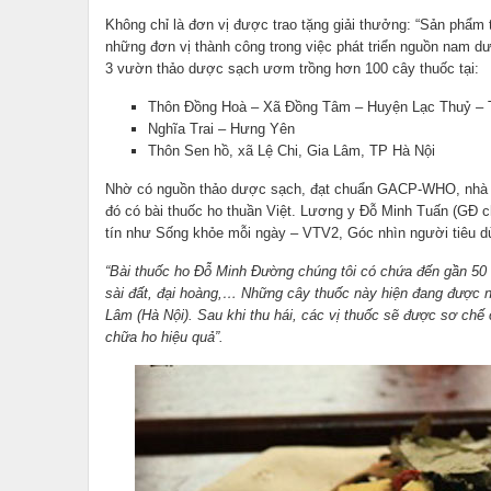
Không chỉ là đơn vị được trao tặng giải thưởng: “Sản phẩm 
những đơn vị thành công trong việc phát triển nguồn nam dư
3 vườn thảo dược sạch ươm trồng hơn 100 cây thuốc tại:
Thôn Đồng Hoà – Xã Đồng Tâm – Huyện Lạc Thuỷ – 
Nghĩa Trai – Hưng Yên
Thôn Sen hồ, xã Lệ Chi, Gia Lâm, TP Hà Nội
Nhờ có nguồn thảo dược sạch, đạt chuẩn GACP-WHO, nhà thu
đó có bài thuốc ho thuần Việt. Lương y Đỗ Minh Tuấn (GĐ 
tín như Sống khỏe mỗi ngày – VTV2, Góc nhìn người tiêu dù
“Bài thuốc ho Đỗ Minh Đường chúng tôi có chứa đến gần 50 
sài đất, đại hoàng,… Những cây thuốc này hiện đang được n
Lâm (Hà Nội). Sau khi thu hái, các vị thuốc sẽ được sơ chế 
chữa ho hiệu quả”.