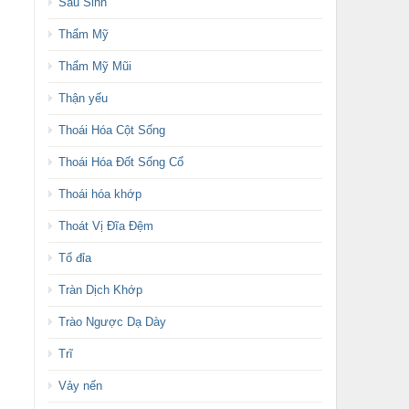
Sau Sinh
Thẩm Mỹ
Thẩm Mỹ Mũi
Thận yếu
Thoái Hóa Cột Sống
Thoái Hóa Đốt Sống Cổ
Thoái hóa khớp
Thoát Vị Đĩa Đệm
Tổ đỉa
Tràn Dịch Khớp
Trào Ngược Dạ Dày
Trĩ
Vảy nến