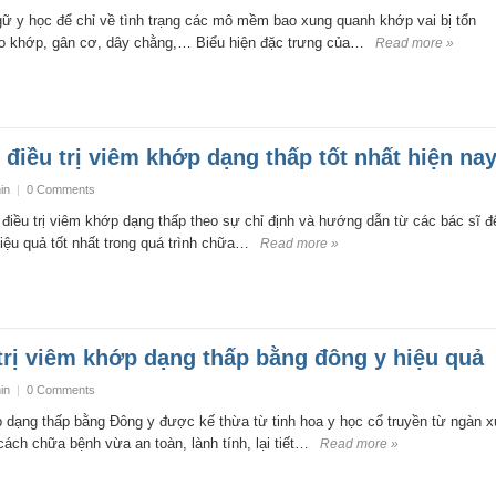
gữ y học để chỉ về tình trạng các mô mềm bao xung quanh khớp vai bị tổn
ao khớp, gân cơ, dây chằng,… Biểu hiện đặc trưng của…
Read more »
 điều trị viêm khớp dạng thấp tốt nhất hiện na
in
|
0 Comments
điều trị viêm khớp dạng thấp theo sự chỉ định và hướng dẫn từ các bác sĩ đ
ệu quả tốt nhất trong quá trình chữa…
Read more »
rị viêm khớp dạng thấp bằng đông y hiệu quả
in
|
0 Comments
 dạng thấp bằng Đông y được kế thừa từ tinh hoa y học cổ truyền từ ngàn x
ch chữa bệnh vừa an toàn, lành tính, lại tiết…
Read more »