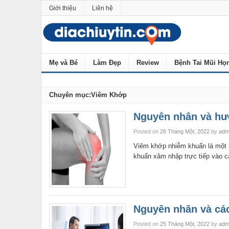
Giới thiệu
Liên hệ
Mẹ và Bé
Làm Đẹp
Review
Bệnh Tai Mũi Họ
Chuyên mục:Viêm Khớp
Nguyên nhân và hư
Posted on
26 Tháng Một, 2022
by
adm
Viêm khớp nhiễm khuẩn là một b
khuẩn xâm nhập trực tiếp vào c
Nguyên nhân và các
Posted on
25 Tháng Một, 2022
by
adm