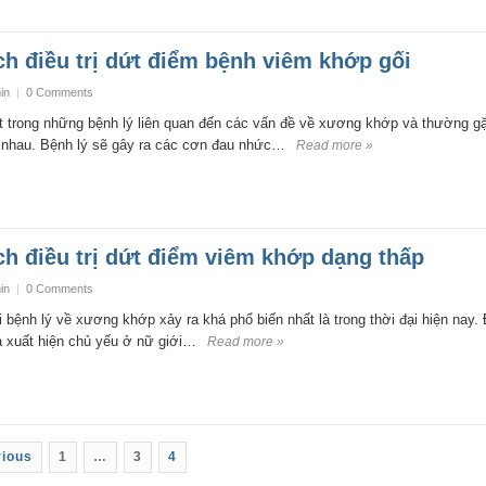
h điều trị dứt điểm bệnh viêm khớp gối
in
|
0 Comments
 trong những bệnh lý liên quan đến các vấn đề về xương khớp và thường g
c nhau. Bệnh lý sẽ gây ra các cơn đau nhức…
Read more »
h điều trị dứt điểm viêm khớp dạng thấp
in
|
0 Comments
 bệnh lý về xương khớp xảy ra khá phổ biến nhất là trong thời đại hiện nay.
à xuất hiện chủ yếu ở nữ giới…
Read more »
ious
1
…
3
4