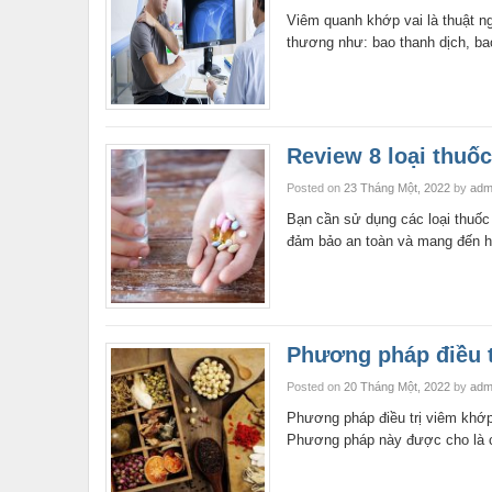
Viêm quanh khớp vai là thuật n
thương như: bao thanh dịch, b
Review 8 loại thuốc
Posted on
23 Tháng Một, 2022
by
adm
Bạn cần sử dụng các loại thuốc 
đảm bảo an toàn và mang đến hi
Phương pháp điều t
Posted on
20 Tháng Một, 2022
by
adm
Phương pháp điều trị viêm khớp
Phương pháp này được cho là cá