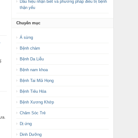
Dấu hiệu nhận biết và phương pháp điều trị bệnh
thận yếu
Chuyên mục
Á sừng
y
Bệnh chàm
Bệnh Da Liễu
ể
Bệnh nam khoa
Bệnh Tai Mũi Họng
Bệnh Tiêu Hóa
Bệnh Xương Khớp
Chăm Sóc Trẻ
ưa.
Dị ứng
Dinh Dưỡng